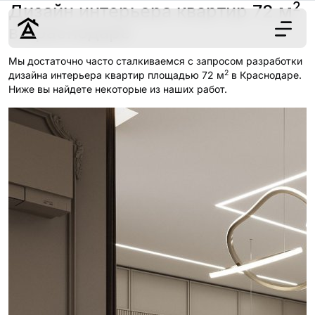
2
Дизайн интерьера квартир 72 м
в Краснодаре
Мы достаточно часто сталкиваемся с запросом разработки
2
Дизайн
дизайна интерьера квартир площадью 72 м
в Краснодаре.
Ниже вы найдете некоторые из наших работ.
Ремонт
Цены
Наши работы
О нас
Контакты
г. Краснодар
8 (861) 945-12-
34
Обсудить