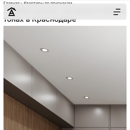
Главная
Квартиры по признакам
Дизайн кухонь-гостиных в белых
тонах в Краснодаре
Дизайн
Ремонт
Цены
Наши работы
О нас
Контакты
г. Краснодар
8 (861) 945-12-
34
Обсудить