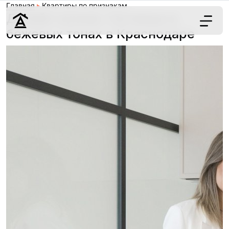
Главная
Квартиры по признакам
Дизайн кухонь-гостиных в
бежевых тонах в Краснодаре
Дизайн
Ремонт
Цены
Наши работы
О нас
Контакты
г. Краснодар
8 (861) 945-12-
34
Обсудить