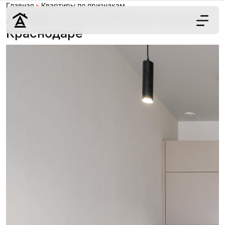
Главная
Квартиры по признакам
Дизайн кухонь в белых тонах в
Краснодаре
Дизайн
Ремонт
Цены
Наши работы
О нас
Контакты
г. Краснодар
8 (861) 945-12-
34
Обсудить