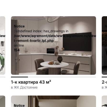
Notice
N
: Undefined index: has_drawings in
:
iew/templates_c/ca23d591d3fd8044c55329b97dcde4d44cdb3e9e
/var/www/aqremont/data/www/aqremont.ru/view/templ
/
i-remont-kvartir.tpl.php
i
on line
o
154
1
1-к квартира 43 м²
2-
в ЖК Достояние
в 
Notice
N