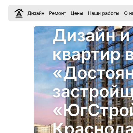
Дизайн
Ремонт
Цены
Наши работы
О н
Дизайн и
квартир 
«Достоян
застрой
«ЮгСтро
Краснод