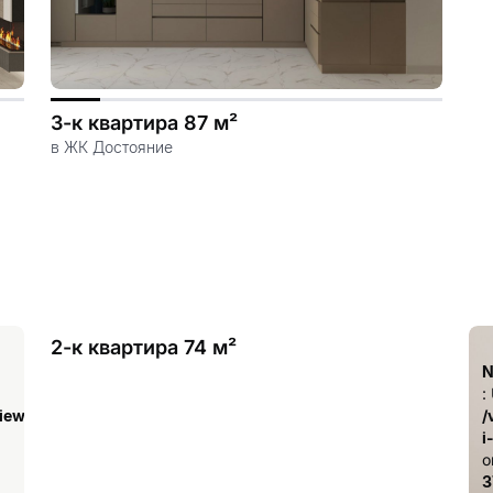
3-к квартира 87 м²
в ЖК Достояние
2-к квартира 74 м²
Notice
N
: Undefined index: has_drawings in
:
iew/templates_c/ca23d591d3fd8044c55329b97dcde4d44cdb3e9e
/var/www/aqremont/data/www/aqremont.ru/view/templ
/
i-remont-kvartir.tpl.php
i
on line
o
378
3