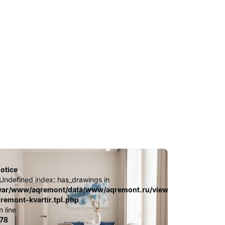
otice
 Undefined index: has_drawings in
.file.dizayn-
ates_c/ca23d591d3fd8044c55329b97dcde4d44cdb3e9e.file.diz
var/www/aqremont/data/www/aqremont.ru/view/templates_c/c
-remont-kvartir.tpl.php
n line
78