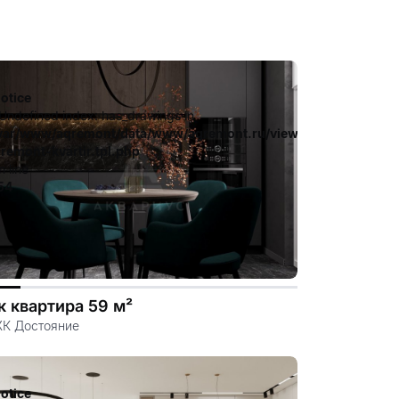
otice
 Undefined index: has_drawings in
.file.dizayn-
ates_c/ca23d591d3fd8044c55329b97dcde4d44cdb3e9e.file.diz
var/www/aqremont/data/www/aqremont.ru/view/templates_c/c
-remont-kvartir.tpl.php
n line
54
к квартира 59 м²
ЖК Достояние
otice