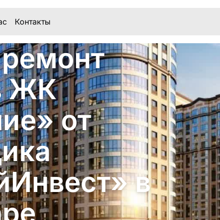
ас
Контакты
 ремонт
в ЖК
ие» от
щика
йИнвест» в
аре