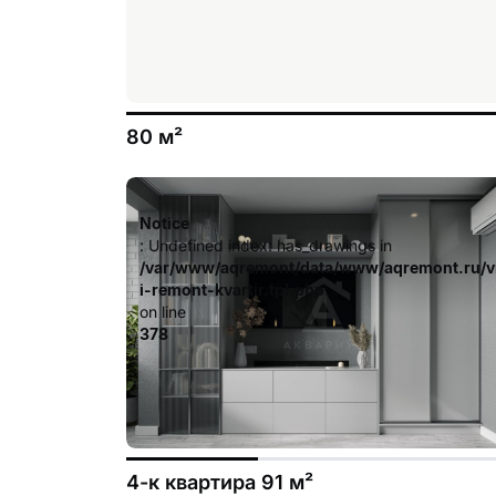
80 м²
Notice
: Undefined index: has_drawings in
/var/www/aqremont/data/www/aqremont.ru/v
i-remont-kvartir.tpl.php
on line
378
4-к квартира 91 м²