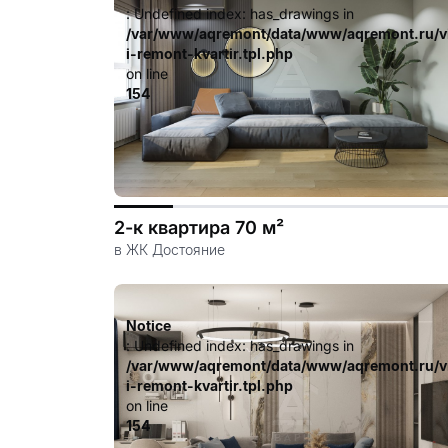
: Undefined index: has_drawings in
/var/www/aqremont/data/www/aqremont.ru/v
i-remont-kvartir.tpl.php
on line
154
2-к квартира 70 м²
в ЖК Достояние
Notice
: Undefined index: has_drawings in
/var/www/aqremont/data/www/aqremont.ru/v
i-remont-kvartir.tpl.php
on line
154