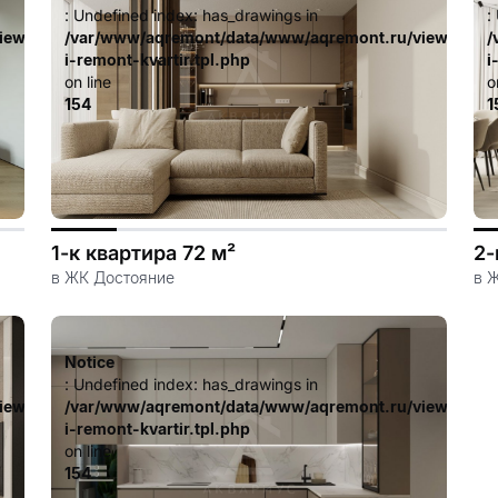
: Undefined index: has_drawings in
:
iew/templates_c/ca23d591d3fd8044c55329b97dcde4d44cdb3e9e
/var/www/aqremont/data/www/aqremont.ru/view/templ
/
i-remont-kvartir.tpl.php
i
on line
o
154
1
1-к квартира 72 м²
2-
в ЖК Достояние
в 
Notice
: Undefined index: has_drawings in
iew/templates_c/ca23d591d3fd8044c55329b97dcde4d44cdb3e9e
/var/www/aqremont/data/www/aqremont.ru/view/templ
i-remont-kvartir.tpl.php
on line
154