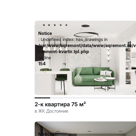
Notice
: Undefined index: has_drawings in
/var/www/aqremont/data/www/aqremont.ru/v
i-remont-kvartir.tpl.php
on line
154
2-к квартира 75 м²
в ЖК Достояние
Notice