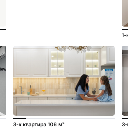
1-
iew/templates_c/ca23d591d3fd8044c55329b97dcde4d44cdb3e9e
3-к квартира 106 м²
3-