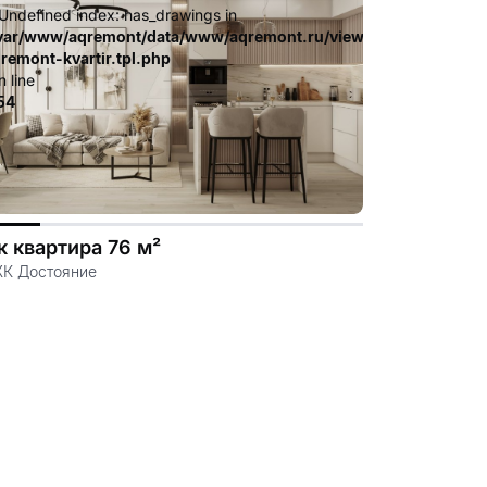
 Undefined index: has_drawings in
.file.dizayn-
ates_c/ca23d591d3fd8044c55329b97dcde4d44cdb3e9e.file.diz
var/www/aqremont/data/www/aqremont.ru/view/templates_c/c
-remont-kvartir.tpl.php
n line
54
к квартира 76 м²
ЖК Достояние
.file.dizayn-
ates_c/ca23d591d3fd8044c55329b97dcde4d44cdb3e9e.file.diz