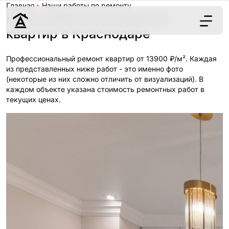
Главная
Наши работы по ремонту
Наши работы по ремонту
квартир в Краснодаре
Дизайн
Профессиональный ремонт квартир от 13900 ₽/м². Каждая
Ремонт
из представленных ниже работ - это именно фото
(некоторые из них сложно отличить от визуализаций). В
Цены
каждом объекте указана стоимость ремонтных работ в
Наши работы
текущих ценах.
О нас
Контакты
г. Краснодар
8 (861) 945-12-
34
Обсудить