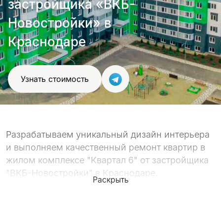
застройщика «ВКБ-
проект
Новостройки» в
Краснодаре
Узнать стоимость
Разрабатываем уникальный дизайн интерьера
и выполняем качественный ремонт квартир в
жилом комплексе "Квартал 6" от застройщика
"ВКБ-Новостройки" в Краснодаре.
Раскрыть
Качество работ подтверждают наше
портфолио, с которым вы можете
ознакомиться ниже, а так же сотни отзывов