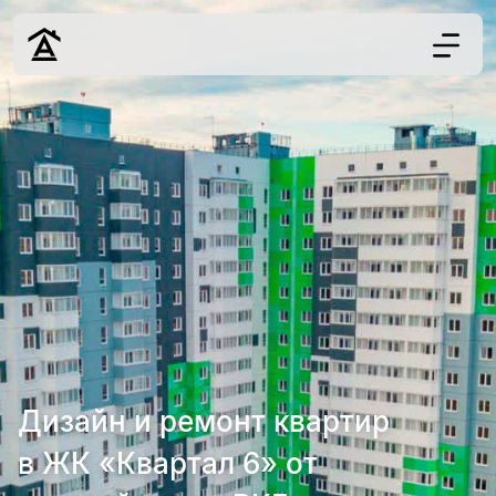
Дизайн
Ремонт
Цены
Наши работы
О нас
Контакты
г. Краснодар
8 (861) 945-12-
34
Дизайн и ремонт квартир
в ЖК «Квартал 6» от
Обсудить