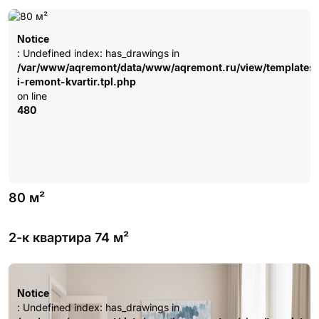
Notice
: Undefined index: has_drawings in
/var/www/aqremont/data/www/aqremont.ru/view/templates
i-remont-kvartir.tpl.php
on line
480
80 м²
2-к квартира 74 м²
Notice
: Undefined index: has_drawings in
/var/www/aqremont/data/www/aqremont.ru/view/templates
Notice
i-remont-kvartir.tpl.php
: Undefined index: has_drawings in
on line