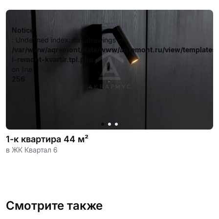
довольных клиентов.
Notice
: Undefined index: has_drawings in
/var/www/aqremont/data/www/aqremont.ru/view/templates
i-remont-kvartir.tpl.php
on line
256
1-к квартира 44 м²
в ЖК Квартал 6
Смотрите также