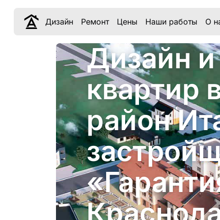
Дизайн
Ремонт
Цены
Наши работы
О н
Дизайн и
квартир 
район Ит
застрой
«Гаранти
Краснод