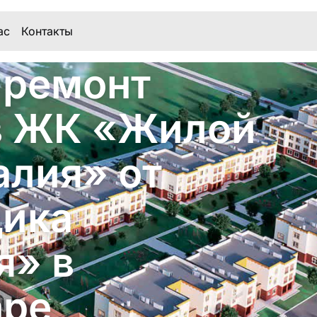
ас
Контакты
 ремонт
в ЖК «Жилой
алия» от
щика
я» в
аре