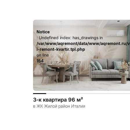
Notice
: Undefined index: has_drawings in
/var/www/aqremont/data/www/aqremont.ru/v
i-remont-kvartir.tpl.php
on line
154
3-к квартира 96 м²
в ЖК Жилой район Италия