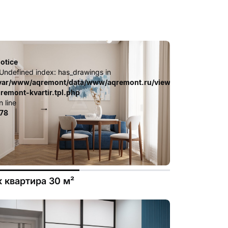
otice
 Undefined index: has_drawings in
.file.dizayn-
ates_c/ca23d591d3fd8044c55329b97dcde4d44cdb3e9e.file.diz
var/www/aqremont/data/www/aqremont.ru/view/templates_c/c
-remont-kvartir.tpl.php
n line
78
к квартира 30 м²