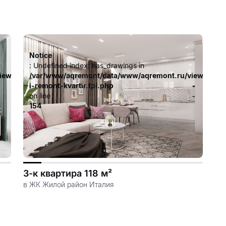
Notice
: Undefined index: has_drawings in
iew/templates_c/ca23d591d3fd8044c55329b97dcde4d44cdb3e9e
/var/www/aqremont/data/www/aqremont.ru/view/templ
i-remont-kvartir.tpl.php
on line
154
3-к квартира 118 м²
в ЖК Жилой район Италия