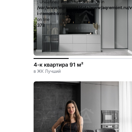
: Undefined index: has_drawings in
/var/www/aqremont/data/www/aqremont.ru/v
i-remont-kvartir.tpl.php
on line
378
4-к квартира 91 м²
в ЖК Лучший