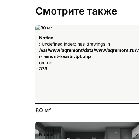
Смотрите также
Notice
: Undefined index: has_drawings in
/var/www/aqremont/data/www/aqremont.ru/v
i-remont-kvartir.tpl.php
on line
378
80 м²
Notice