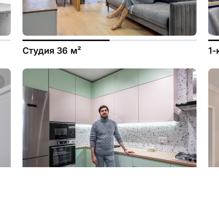
Студия 36 м²
1-
3-к квартира 81 м²
3-
в 