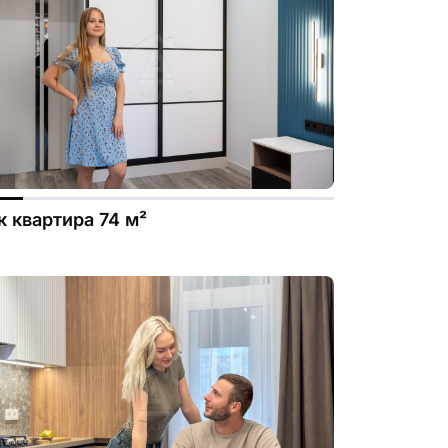
.file.dizayn-
к квартира 74 м²