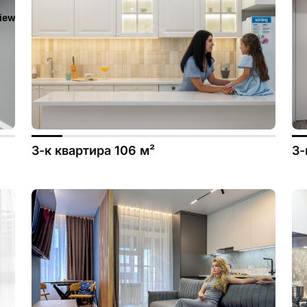
iew/templates_c/ca23d591d3fd8044c55329b97dcde4d44cdb3e9e
3-к квартира 106 м²
3-