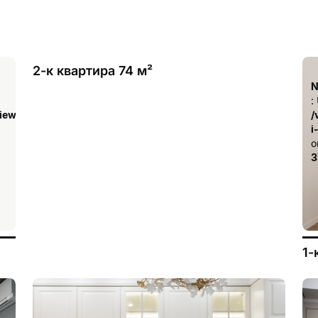
2-к квартира 74 м²
Notice
N
: Undefined index: has_drawings in
:
iew/templates_c/ca23d591d3fd8044c55329b97dcde4d44cdb3e9e
/var/www/aqremont/data/www/aqremont.ru/view/templ
/
i-remont-kvartir.tpl.php
i
on line
o
378
3
1-