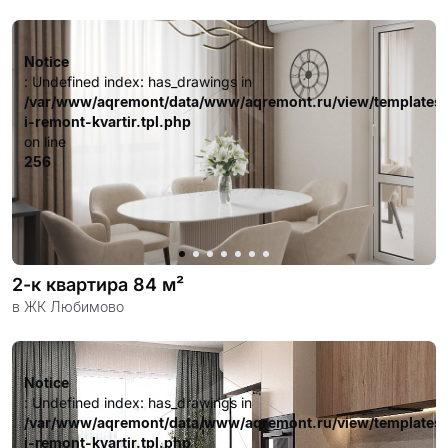
довольных клиентов.
Notice
: Undefined index: has_drawings in
/var/www/aqremont/data/www/aqremont.ru/view/templates
i-remont-kvartir.tpl.php
on line
256
2-к квартира 84 м²
в ЖК Любимово
Notice
: Undefined index: has_drawings in
/var/www/aqremont/data/www/aqremont.ru/view/templates
i-remont-kvartir.tpl.php