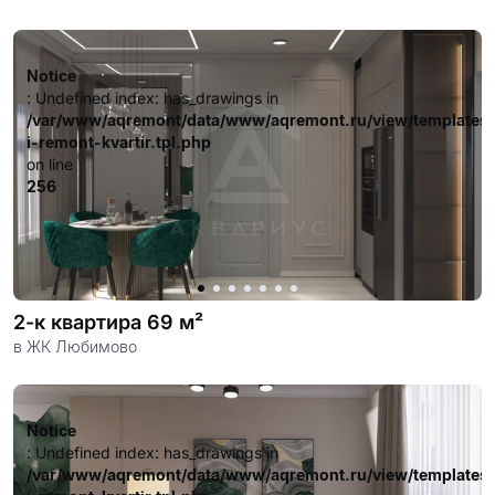
Notice
: Undefined index: has_drawings in
/var/www/aqremont/data/www/aqremont.ru/view/templates
i-remont-kvartir.tpl.php
on line
256
2-к квартира 69 м²
в ЖК Любимово
Notice
: Undefined index: has_drawings in
/var/www/aqremont/data/www/aqremont.ru/view/templates