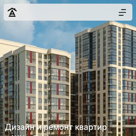
Дизайн
Ремонт
Цены
Наши работы
О нас
Контакты
г. Краснодар
8 (861) 945-12-
34
Дизайн и ремонт квартир
Обсудить