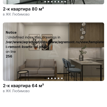
2-к квартира 80 м²
в ЖК Любимово
Notice
: Undefined index: has_drawings in
/var/www/aqremont/data/www/aqremont.ru/view/templates
i-remont-kvartir.tpl.php
on line
256
2-к квартира 64 м²
в ЖК Любимово