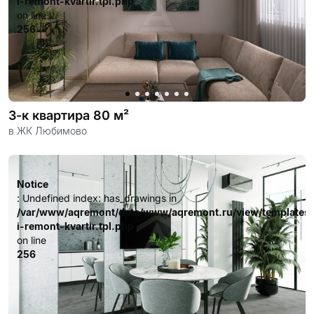
i-remont-kvartir.tpl.php
on line
256
3-к квартира 80 м²
в ЖК Любимово
Notice
: Undefined index: has_drawings in
/var/www/aqremont/data/www/aqremont.ru/view/templates
i-remont-kvartir.tpl.php
on line
256