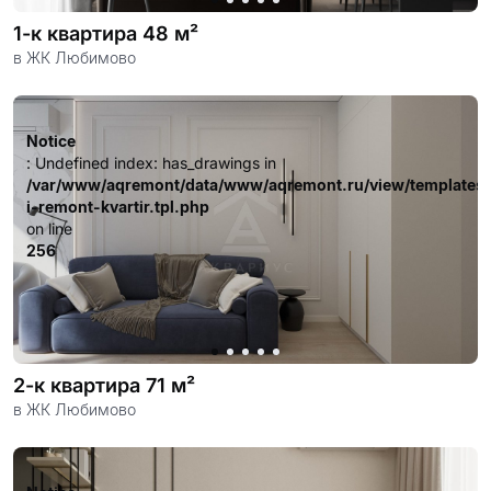
1-к квартира 48 м²
в ЖК Любимово
Notice
: Undefined index: has_drawings in
/var/www/aqremont/data/www/aqremont.ru/view/templates
i-remont-kvartir.tpl.php
on line
256
2-к квартира 71 м²
в ЖК Любимово