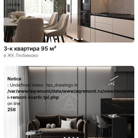
on line
256
3-к квартира 95 м²
в ЖК Любимово
Notice
: Undefined index: has_drawings in
/var/www/aqremont/data/www/aqremont.ru/view/templates
i-remont-kvartir.tpl.php
on line
256