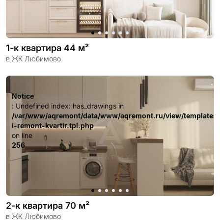
1-к квартира 44 м²
в ЖК Любимово
Notice
: Undefined index: has_drawings in
/var/www/aqremont/data/www/aqremont.ru/view/templates
i-remont-kvartir.tpl.php
on line
256
2-к квартира 70 м²
в ЖК Любимово