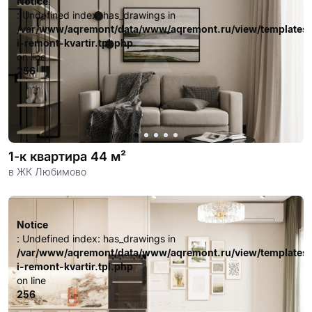
Notice
: Undefined index: has_drawings in
/var/www/aqremont/data/www/aqremont.ru/view/templates
i-remont-kvartir.tpl.php
on line
256
1-к квартира 44 м²
в ЖК Любимово
Notice
: Undefined index: has_drawings in
/var/www/aqremont/data/www/aqremont.ru/view/templates
i-remont-kvartir.tpl.php
on line
256