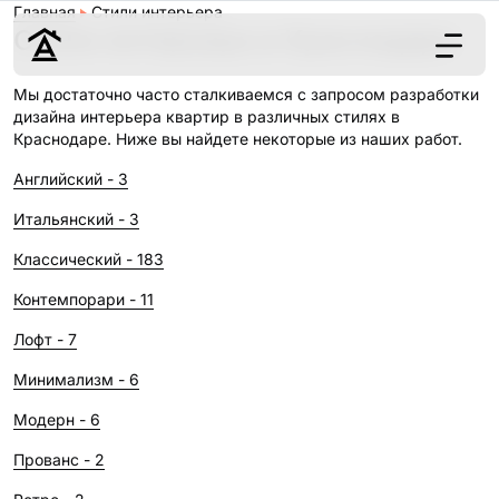
Главная
Стили интерьера
Стили интерьера в Краснодаре
Мы достаточно часто сталкиваемся с запросом разработки
дизайна интерьера квартир в различных стилях в
Дизайн
Краснодаре. Ниже вы найдете некоторые из наших работ.
Ремонт
Цены
Английский - 3
Наши работы
Итальянский - 3
О нас
Классический - 183
Контакты
Контемпорари - 11
г. Краснодар
Лофт - 7
8 (861) 945-12-
Минимализм - 6
34
Модерн - 6
Прованс - 2
Обсудить